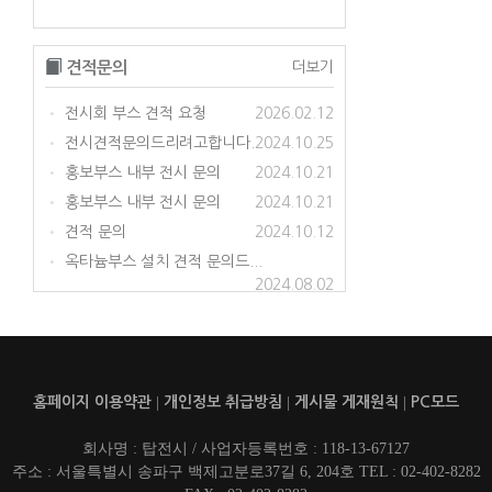
견적문의
더보기
전시회 부스 견적 요청
2026.02.12
•
전시견적문의드리려고합니다.
2024.10.25
•
홍보부스 내부 전시 문의
2024.10.21
•
홍보부스 내부 전시 문의
2024.10.21
•
견적 문의
2024.10.12
•
옥타늄부스 설치 견적 문의드...
•
2024.08.02
홈페이지 이용약관
|
개인정보 취급방침
|
게시물 게재원칙
|
PC모드
회사명 : 탑전시 / 사업자등록번호 : 118-13-67127
주소 : 서울특별시 송파구 백제고분로37길 6, 204호 TEL : 02-402-8282